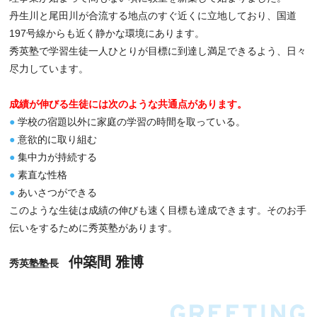
丹生川と尾田川が合流する地点のすぐ近くに立地しており、国道
197号線からも近く静かな環境にあります。
秀英塾で学習生徒一人ひとりが目標に到達し満足できるよう、日々
尽力しています。
成績が伸びる生徒には次のような共通点があります。
●
学校の宿題以外に家庭の学習の時間を取っている。
●
意欲的に取り組む
●
集中力が持続する
●
素直な性格
●
あいさつができる
このような生徒は成績の伸びも速く目標も達成できます。そのお手
伝いをするために秀英塾があります。
仲築間 雅博
秀英塾塾長