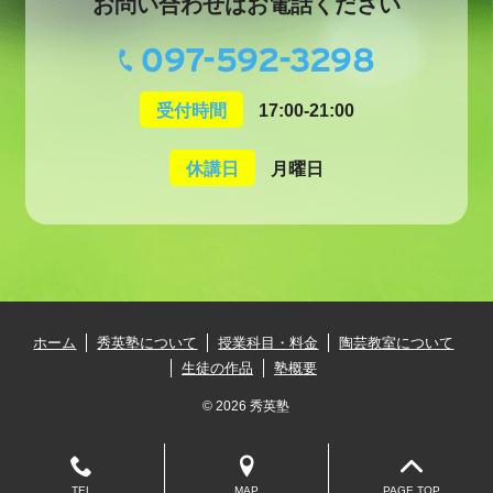
お問い合わせはお電話ください
097-592-3298
受付時間
17:00-21:00
休講日
月曜日
ホーム
秀英塾について
授業科目・料金
陶芸教室について
生徒の作品
塾概要
© 2026 秀英塾
TEL
MAP
PAGE TOP