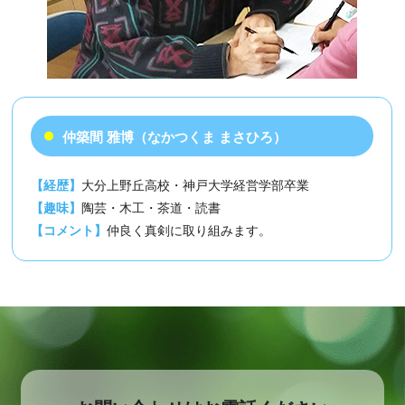
仲築間 雅博（なかつくま まさひろ）
【経歴】
大分上野丘高校・神戸大学経営学部卒業
【趣味】
陶芸・木工・茶道・読書
【コメント】
仲良く真剣に取り組みます。